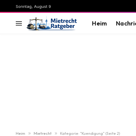
Sonntag, August 9
Heim
Nachri
Heim
»
Mietrecht
»
Kategorie: "Kuendigung" (Seite 2)