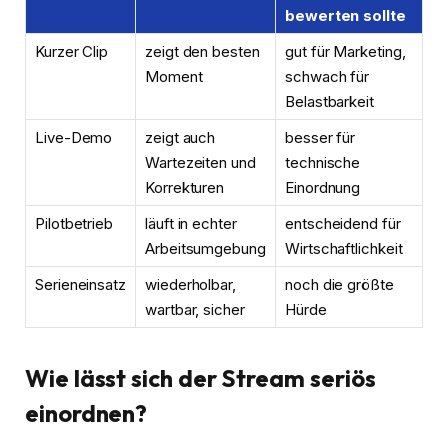
bewerten sollte
Kurzer Clip
zeigt den besten
gut für Marketing,
Moment
schwach für
Belastbarkeit
Live-Demo
zeigt auch
besser für
Wartezeiten und
technische
Korrekturen
Einordnung
Pilotbetrieb
läuft in echter
entscheidend für
Arbeitsumgebung
Wirtschaftlichkeit
Serieneinsatz
wiederholbar,
noch die größte
wartbar, sicher
Hürde
Wie lässt sich der Stream seriös
einordnen?