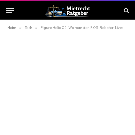
Heim
»
Tech
»
Figure Helix 02: Wo man den F.03-Roboter-Livestream in Deutschland sieht