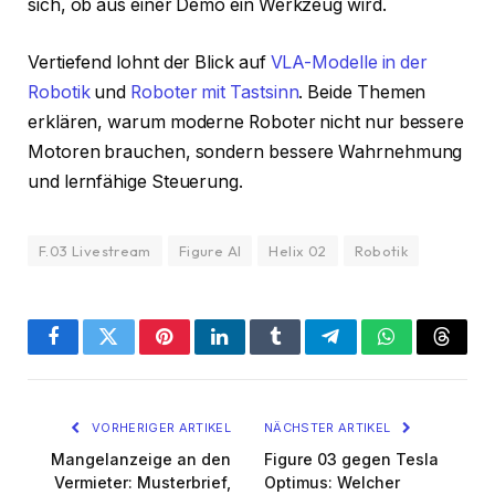
sich, ob aus einer Demo ein Werkzeug wird.
Vertiefend lohnt der Blick auf
VLA-Modelle in der
Robotik
und
Roboter mit Tastsinn
. Beide Themen
erklären, warum moderne Roboter nicht nur bessere
Motoren brauchen, sondern bessere Wahrnehmung
und lernfähige Steuerung.
F.03 Livestream
Figure AI
Helix 02
Robotik
Facebook
Twitter
Pinterest
LinkedIn
Tumblr
Telegram
WhatsApp
Threa
VORHERIGER ARTIKEL
NÄCHSTER ARTIKEL
Mangelanzeige an den
Figure 03 gegen Tesla
Vermieter: Musterbrief,
Optimus: Welcher