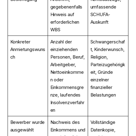
gegebenenfalls
umfassende
Hinweis auf
SCHUFA-
erforderlichen
Auskunft
WBS
Konkreter
Anzahl der
Schwangerschaf
Anmietungswuns
einziehenden
t, Kinderwunsch,
ch
Personen, Beruf,
Religion,
Arbeitgeber,
Parteizugehörigk
Nettoeinkomme
eit, Gründe
n oder
einzelner
Einkommensgre
finanzieller
nze, laufendes
Belastungen
Insolvenzverfahr
en
Bewerber wurde
Nachweis des
Vollständige
ausgewählt
Einkommens und
Datenkopie,