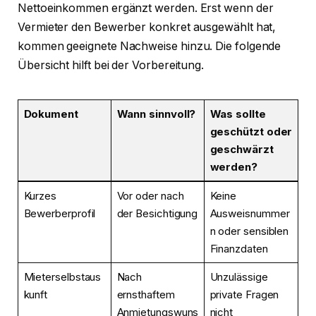
Nettoeinkommen ergänzt werden. Erst wenn der
Vermieter den Bewerber konkret ausgewählt hat,
kommen geeignete Nachweise hinzu. Die folgende
Übersicht hilft bei der Vorbereitung.
Dokument
Wann sinnvoll?
Was sollte
geschützt oder
geschwärzt
werden?
Kurzes
Vor oder nach
Keine
Bewerberprofil
der Besichtigung
Ausweisnummer
n oder sensiblen
Finanzdaten
Mieterselbstaus
Nach
Unzulässige
kunft
ernsthaftem
private Fragen
Anmietungswuns
nicht