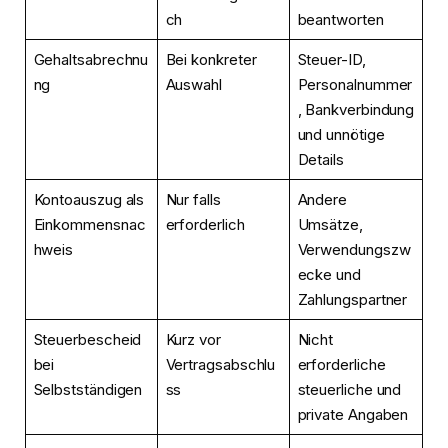
ch
beantworten
Gehaltsabrechnu
Bei konkreter
Steuer-ID,
ng
Auswahl
Personalnummer
, Bankverbindung
und unnötige
Details
Kontoauszug als
Nur falls
Andere
Einkommensnac
erforderlich
Umsätze,
hweis
Verwendungszw
ecke und
Zahlungspartner
Steuerbescheid
Kurz vor
Nicht
bei
Vertragsabschlu
erforderliche
Selbstständigen
ss
steuerliche und
private Angaben