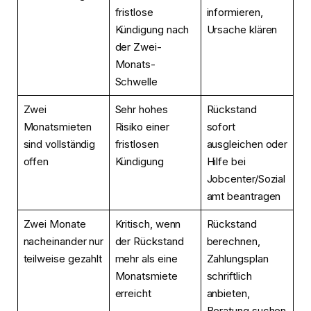
fristlose
informieren,
Kündigung nach
Ursache klären
der Zwei-
Monats-
Schwelle
Zwei
Sehr hohes
Rückstand
Monatsmieten
Risiko einer
sofort
sind vollständig
fristlosen
ausgleichen oder
offen
Kündigung
Hilfe bei
Jobcenter/Sozial
amt beantragen
Zwei Monate
Kritisch, wenn
Rückstand
nacheinander nur
der Rückstand
berechnen,
teilweise gezahlt
mehr als eine
Zahlungsplan
Monatsmiete
schriftlich
erreicht
anbieten,
Beratung suchen