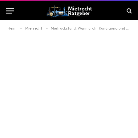
Heim
»
Mietrecht
»
Mietrückstand: Wann droht Kündigung und wie kann man noch reagieren?