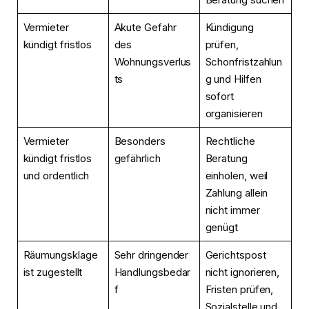
Vermieter
Akute Gefahr
Kündigung
kündigt fristlos
des
prüfen,
Wohnungsverlus
Schonfristzahlun
ts
g und Hilfen
sofort
organisieren
Vermieter
Besonders
Rechtliche
kündigt fristlos
gefährlich
Beratung
und ordentlich
einholen, weil
Zahlung allein
nicht immer
genügt
Räumungsklage
Sehr dringender
Gerichtspost
ist zugestellt
Handlungsbedar
nicht ignorieren,
f
Fristen prüfen,
Sozialstelle und