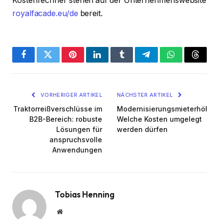
Kostenrechner stehen auf der Unternehmenswebsite
royalfacade.eu/de
bereit.
Facebook
Twitter
Pinterest
LinkedIn
Tumblr
Telegram
WhatsApp
Threa
VORHERIGER ARTIKEL
NÄCHSTER ARTIKEL
Traktorreißverschlüsse im
Modernisierungsmieterhöhun
B2B-Bereich: robuste
Welche Kosten umgelegt
Lösungen für
werden dürfen
anspruchsvolle
Anwendungen
Tobias Henning
Website