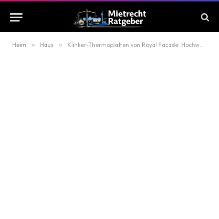
Heim
»
Haus
»
Klinker-Thermoplatten von Royal Facade: Hochwertige Fassadenplatten mit Dämmung