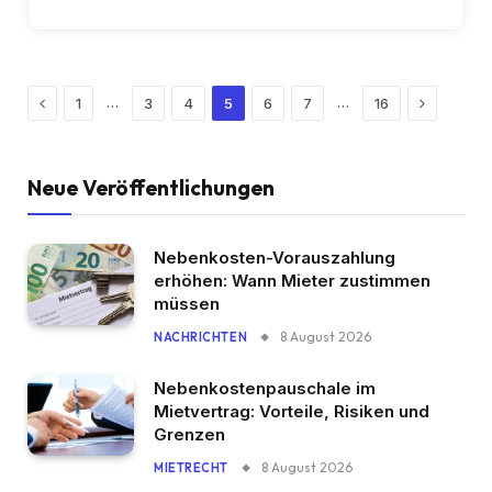
Previous
Next
…
…
1
3
4
5
6
7
16
Neue Veröffentlichungen
Nebenkosten-Vorauszahlung
erhöhen: Wann Mieter zustimmen
müssen
8 August 2026
NACHRICHTEN
Nebenkostenpauschale im
Mietvertrag: Vorteile, Risiken und
Grenzen
8 August 2026
MIETRECHT